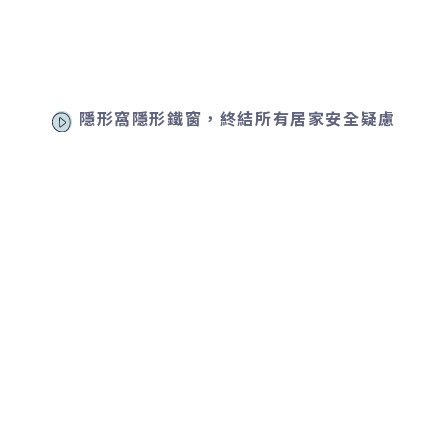
隱形窩隱形鐵窗，終結所有居家安全疑慮