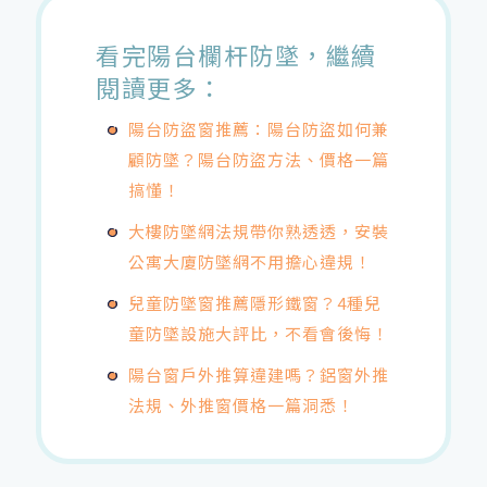
看完陽台欄杆防墜，繼續
閱讀更多：
陽台防盜窗推薦：陽台防盜如何兼
顧防墜？陽台防盜方法、價格一篇
搞懂！
大樓防墜網法規帶你熟透透，安裝
公寓大廈防墜網不用擔心違規！
兒童防墜窗推薦隱形鐵窗？4種兒
童防墜設施大評比，不看會後悔！
陽台窗戶外推算違建嗎？鋁窗外推
法規、外推窗價格一篇洞悉！