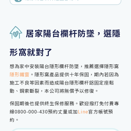
居家陽台欄杆防墜，選隱
形窩就對了
想為家中安裝陽台隱形欄杆防墜，推薦選擇隱形窩
隱形鐵窗
。隱形窩產品提供十年保固，期內若因為
施工不良等因素而造成陽台隱形欄杆鋁固定座鬆
動、鋼索斷裂，本公司將無償予以修復。
保固期後也提供終生保修服務。歡迎撥打免付費專
線
0800-000-430
預約丈量或加
Line
官方帳號預
約。