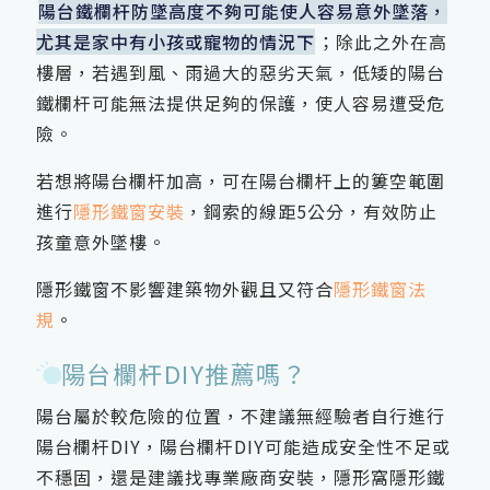
陽台鐵欄杆防墜高度不夠可能使人容易意外墜落，
尤其是家中有小孩或寵物的情況下
；除此之外在高
樓層，若遇到風、雨過大的惡劣天氣，低矮的陽台
鐵欄杆可能無法提供足夠的保護，使人容易遭受危
險。
若想將陽台欄杆加高，可在陽台欄杆上的簍空範圍
進行
隱形鐵窗安裝
，鋼索的線距5公分，有效防止
孩童意外墜樓。
隱形鐵窗不影響建築物外觀且又符合
隱形鐵窗法
規
。
陽台欄杆DIY推薦嗎？
陽台屬於較危險的位置，不建議無經驗者自行進行
陽台欄杆DIY，陽台欄杆DIY可能造成安全性不足或
不穩固，還是建議找專業廠商安裝，隱形窩隱形鐵