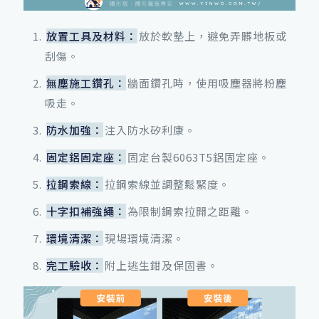
放置工具及材料：
放於軟墊上，避免弄髒地板或
刮傷。
無塵施工鑽孔：
牆面鑽孔時，使用吸塵器將粉塵
吸走。
防水加強：
注入防水矽利康。
固定鋁固定座：
固定台製6063T5鋁固定座。
拉鋼索線：
拉鋼索線並調整鬆緊度。
十字扣補強繩：
為限制鋼索拉開之距離。
環境清潔：
現場環境清潔。
完工驗收：
附上逃生鉗及保固書。