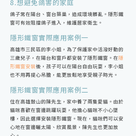
8.想避免鴿害的家庭
鴿子常在陽台、窗台築巢，造成環境髒亂。隱形鐵
窗可有效阻擋鴿子進入，維護居家衛生。
隱形鐵窗實際應用案例一
高雄市三民區的李小姐，為了保護家中活潑好動的
三歲兒子，在陽台和窗戶都安裝了隱形鐵窗。在
隱
形鐵窗安裝
後，孩子可以在陽台自由玩耍，李小姐
也不用再提心吊膽，能更放鬆地享受親子時光。
隱形鐵窗實際應用案例二
住在高雄鼓山的陳先生，家中養了兩隻愛貓。由於
貓咪喜歡在窗邊跳躍玩耍，他擔心貓咪不小心墜
樓，因此選擇安裝隱形鐵窗。現在，貓咪們可以安
心地在窗邊曬太陽、欣賞風景，陳先生也更加放
心。