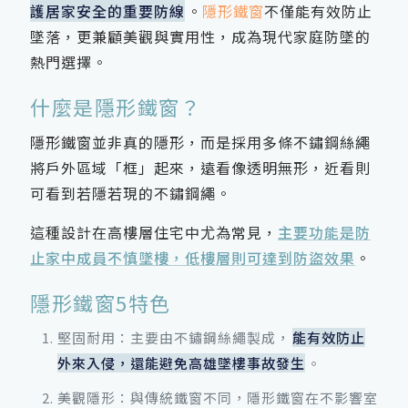
護居家安全的重要防線
。
隱形鐵窗
不僅能有效防止
墜落，更兼顧美觀與實用性，成為現代家庭防墜的
熱門選擇。
什麼是隱形鐵窗？
隱形鐵窗並非真的隱形，而是採用多條不鏽鋼絲繩
將戶外區域「框」起來，遠看像透明無形，近看則
可看到若隱若現的不鏽鋼繩。
這種設計在高樓層住宅中尤為常見，
主要功能是防
止家中成員不慎墜樓，低樓層則可達到防盜效果
。
隱形鐵窗5特色
堅固耐用：主要由不鏽鋼絲繩製成，
能有效防止
外來入侵，還能避免高雄墜樓事故發生
。
美觀隱形：與傳統鐵窗不同，隱形鐵窗在不影響室