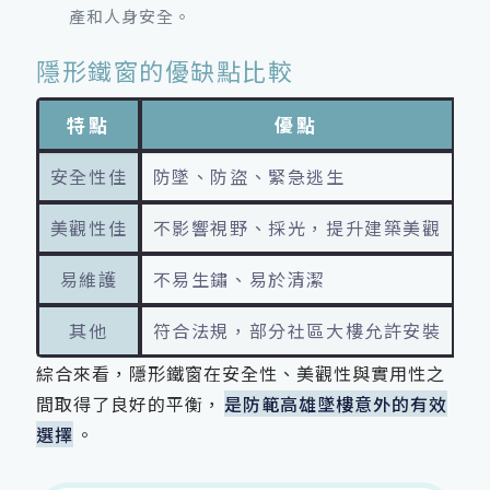
產和人身安全。
隱形鐵窗的優缺點比較
特點
優點
安全性佳
防墜、防盜、緊急逃生
安
美觀性佳
不影響視野、採光，提升建築美觀
相
易維護
不易生鏽、易於清潔
鋼
其他
符合法規，部分社區大樓允許安裝
安
綜合來看，隱形鐵窗在安全性、美觀性與實用性之
間取得了良好的平衡，
是防範高雄墜樓意外的有效
選擇
。