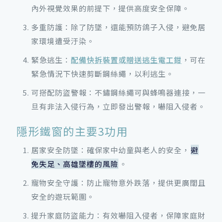
內外視覺效果的前提下，提供高度安全保障。
多重防護：除了防墜，還能預防鴿子入侵，避免居
家環境遭受汙染。
緊急逃生：
配備快拆裝置或贈送逃生電工鉗
，可在
緊急情況下快速剪斷鋼絲繩，以利逃生。
可搭配防盜警報：不鏽鋼絲繩可與蜂鳴器連接，一
旦有非法入侵行為，立即發出警報，嚇阻入侵者。
隱形鐵窗的主要3功用
居家安全防墜：確保家中幼童與老人的安全，
避
免失足、高雄墜樓的風險
。
寵物安全守護：防止寵物意外跌落，提供更廣闊且
安全的遊玩範圍。
提升家庭防盜能力：有效嚇阻入侵者，保障家庭財