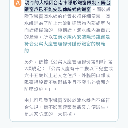
現今的大樓因台南市隱形鐵窗限制，陽台
跟窗戶已不能安裝傳統式的鐵窗
。而裝設
隱形鐵窗滴水線的位置必須仔細留意，滴
水線是為了防止水流到建築物內部或室內
而造成侵蝕的一種構造，滴水線內為自己
的產權，所以
在滴水線內安裝隱形鐵窗是
符合公寓大廈管理條例隱形鐵窗的規範
的
。
另外，依據《公寓大廈管理條例第8條》第
2項規定：「公寓大廈有十二歲以下兒童或
六十五歲以上老人之住戶，外牆開口部或
陽臺得設置不妨礙逃生且不突出外牆面之
防墜設施。」。
由此可見隱形鐵窗安裝於滴水線內不僅符
合法規，還不影響建築美觀又方便逃生，
是居家防墜的一大選擇。