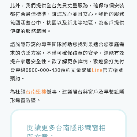
此外，我們提供全台免費丈量服務，確保每個安裝
都符合最佳標準，讓您放心並且安心。我們的服務
範圍涵蓋台中、桃園以及新北等地區，為客戶提供
便捷的服務範圍。
諮詢隱形窩的專業團隊將助您找到最適合您家庭需
求的防墜方案，不僅可確保孩童的安全，還能有效
提升家居安全性。欲了解更多詳情，歡迎撥打免付
費專線
0800-000-430
預約丈量或加
Line
官方帳號
預約。
為杜絕
台南墜樓
憾事，建議陽台與窗戶及早裝設隱
形鐵窗防墜。
閱讀更多台南隱形鐵窗相
關文章：