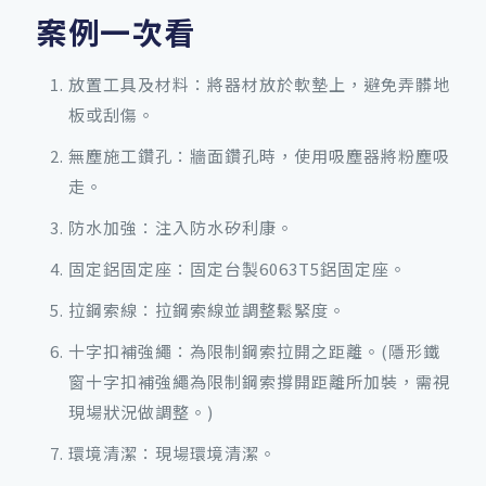
案例一次看
放置工具及材料：將器材放於軟墊上，避免弄髒地
板或刮傷。
無塵施工鑽孔：牆面鑽孔時，使用吸塵器將粉塵吸
走。
防水加強：注入防水矽利康。
固定鋁固定座：固定台製6063T5鋁固定座。
拉鋼索線：拉鋼索線並調整鬆緊度。
十字扣補強繩：為限制鋼索拉開之距離。(隱形鐵
窗十字扣補強繩為限制鋼索撐開距離所加裝，需視
現場狀況做調整。)
環境清潔：現場環境清潔。