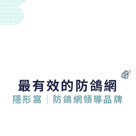
最有效的防鴿網
隱形窩｜防鴿網領導品牌