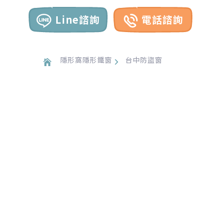
Line諮詢
電話諮詢
隱形窩隱形鐵窗
台中防盜窗
台中隱形鐵窗
熱門問題快速看
台中防盜特色
台中防盜樣式