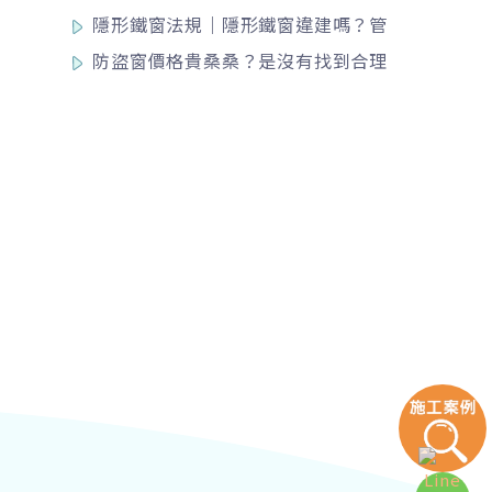
墜加高方案完整指南
隱形鐵窗法規｜隱形鐵窗違建嗎？管
委會能拆嗎？滴水線、消防規範一次
防盜窗價格貴桑桑？是沒有找到合理
看
價！防盜窗估價交給專業的來