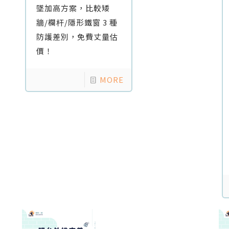
墜加高方案，比較矮
牆/欄杆/隱形鐵窗 3 種
防護差別，免費丈量估
價！
MORE