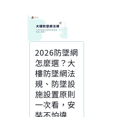
2026防墜網
怎麼選？大
樓防墜網法
規、防墜設
施設置原則
一次看，安
裝不怕違