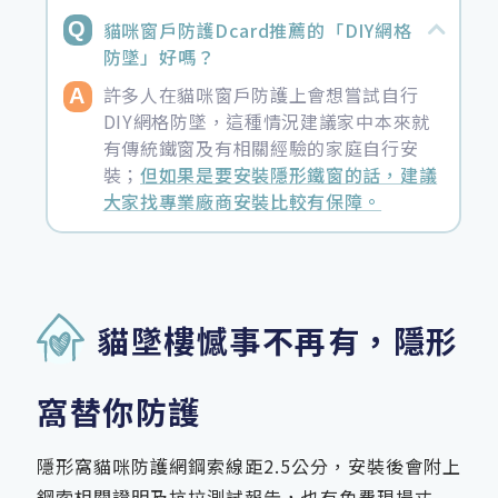
貓咪窗戶防護Dcard推薦的「DIY網格
防墜」好嗎？
許多人在貓咪窗戶防護上會想嘗試自行
DIY網格防墜，這種情況建議家中本來就
有傳統鐵窗及有相關經驗的家庭自行安
裝；
但如果是要安裝隱形鐵窗的話，建議
大家找專業廠商安裝比較有保障。
貓墜樓憾事不再有，隱形
窩替你防護
隱形窩貓咪防護網鋼索線距2.5公分，安裝後會附上
鋼索相關證明及抗拉測試報告，也有免費現場丈