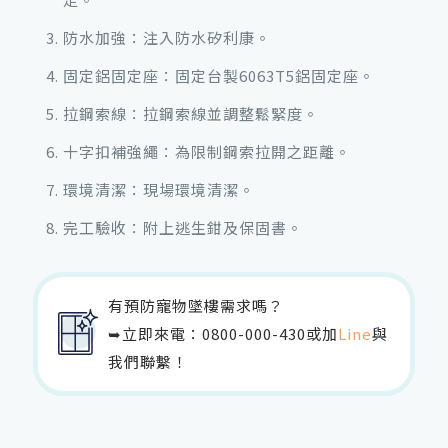
防水加強：注入防水矽利康。
固定鋁固定座：固定台製6063T5鋁固定座。
拉鋼索線：拉鋼索線並調整鬆緊度。
十字扣補強繩：為限制鋼索拉開之距離。
環境清潔：現場環境清潔。
完工驗收：附上逃生鉗及保固書。
有預防寵物墜樓需求嗎？
➥立即來電：
0800-000-430
或加
Line
與
我們聯繫！