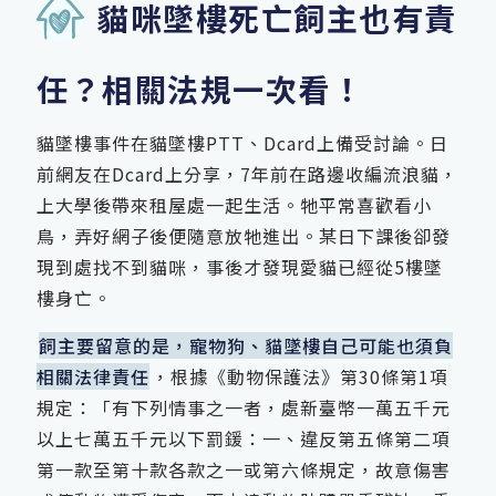
貓咪墜樓死亡飼主也有責
任？相關法規一次看！
貓墜樓事件在貓墜樓PTT、Dcard上備受討論。日
前網友在Dcard上分享，7年前在路邊收編流浪貓，
上大學後帶來租屋處一起生活。牠平常喜歡看小
鳥，弄好網子後便隨意放牠進出。某日下課後卻發
現到處找不到貓咪，事後才發現愛貓已經從5樓墜
樓身亡。
飼主要留意的是，寵物狗、貓墜樓自己可能也須負
相關法律責任
，根據《動物保護法》第30條第1項
規定：「有下列情事之一者，處新臺幣一萬五千元
以上七萬五千元以下罰鍰：一、違反第五條第二項
第一款至第十款各款之一或第六條規定，故意傷害