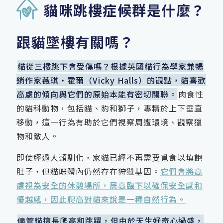
貓咪跳樓症候群是什麼？
跟貓墜樓有關嗎？
貓從三樓跳下會受傷嗎？根據英國貓行為學家兼暢
銷作家薇琪‧霍爾（Vicky Halls）的觀點，貓喜歡
高處的傾向與它們的原始本能有密切關聯。
肉食性
的貓科動物，包括貓、豹和獅子，專精於上下垂直
移動，這一行為有助於它們視察周遭環境、觀察獵
物和敵人。
即使經過人類馴化，家貓已經不再需要覓食以填飽
肚子，但貓咪體內仍然存在狩獵基因。
它們會將高
處視為安全的休憩場所，居高臨下以確保安全感和
優越感，因此爬高對貓來說是一種自然行為。
儘管貓擅長爬高和跳躍，但由於天生好奇心過盛，