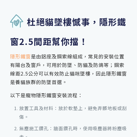
杜絕貓墜樓憾事，隱形鐵
窗2.5間距幫你擋！
隱形鐵窗
是由鋁座及鋼索線組成，常見的安裝位置
有陽台及窗戶，可用於防墜、防貓及防鴿等；鋼索
線距2.5公分可以有效防止貓咪墜樓，因此隱形鐵窗
是養貓族群的防墜首選。
以下是寵物隱形鐵窗安裝流程：
放置工具及材料：放於軟墊上，避免弄髒地板或刮
傷。
無塵施工鑽孔：牆面鑽孔時，使用吸塵器將粉塵吸
走。