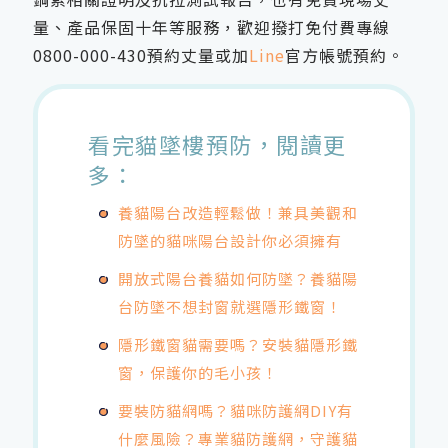
量、產品保固十年等服務，歡迎撥打免付費專線
0800-000-430
預約丈量或加
Line
官方帳號預約。
看完貓墜樓預防，閱讀更
多：
養貓陽台改造輕鬆做！兼具美觀和
防墜的貓咪陽台設計你必須擁有
開放式陽台養貓如何防墜？養貓陽
台防墜不想封窗就選隱形鐵窗！
隱形鐵窗貓需要嗎？安裝貓隱形鐵
窗，保護你的毛小孩！
要裝防貓網嗎？貓咪防護網DIY有
什麼風險？專業貓防護網，守護貓