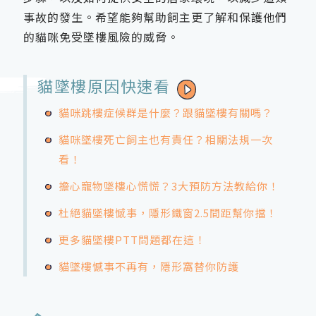
事故的發生。希望能夠幫助飼主更了解和保護他們
的貓咪免受墜樓風險的威脅。
貓墜樓原因快速看
貓咪跳樓症候群是什麼？跟貓墜樓有關嗎？
貓咪墜樓死亡飼主也有責任？相關法規一次
看！
擔心寵物墜樓心慌慌？3大預防方法教給你！
杜絕貓墜樓憾事，隱形鐵窗2.5間距幫你擋！
更多貓墜樓PTT問題都在這！
貓墜樓憾事不再有，隱形窩替你防護