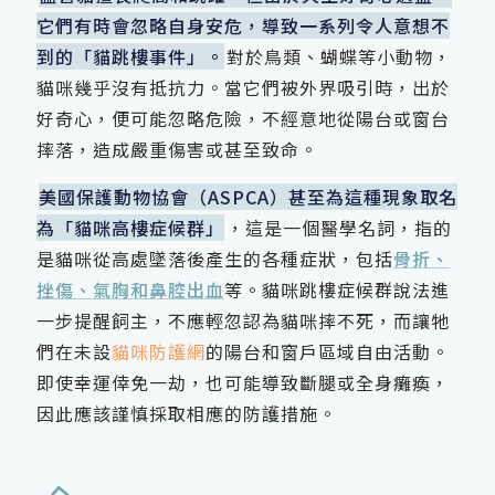
它們有時會忽略自身安危，導致一系列令人意想不
到的「貓跳樓事件」。
對於鳥類、蝴蝶等小動物，
貓咪幾乎沒有抵抗力。當它們被外界吸引時，出於
好奇心，便可能忽略危險，不經意地從陽台或窗台
摔落，造成嚴重傷害或甚至致命。
美國保護動物協會（ASPCA）甚至為這種現象取名
為「貓咪高樓症候群」
，這是一個醫學名詞，指的
是貓咪從高處墜落後產生的各種症狀，包括
骨折、
挫傷、氣胸和鼻腔出血
等。貓咪跳樓症候群說法進
一步提醒飼主，不應輕忽認為貓咪摔不死，而讓牠
們在未設
貓咪防護網
的陽台和窗戶區域自由活動。
即使幸運倖免一劫，也可能導致斷腿或全身癱瘓，
因此應該謹慎採取相應的防護措施。