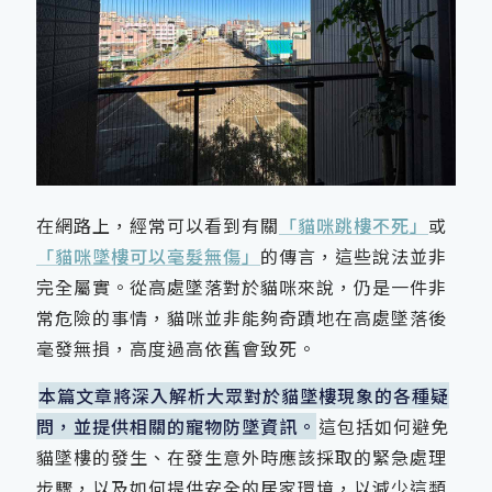
在網路上，經常可以看到有關
「貓咪跳樓不死」
或
「貓咪墜樓可以毫髮無傷」
的傳言，這些說法並非
完全屬實。從高處墜落對於貓咪來說，仍是一件非
常危險的事情，貓咪並非能夠奇蹟地在高處墜落後
毫發無損，高度過高依舊會致死。
本篇文章將深入解析大眾對於貓墜樓現象的各種疑
問，並提供相關的寵物防墜資訊。
這包括如何避免
貓墜樓的發生、在發生意外時應該採取的緊急處理
步驟，以及如何提供安全的居家環境，以減少這類