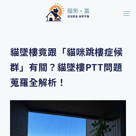
貓墜樓竟跟「貓咪跳樓症候
群」有關？貓墜樓PTT問題
蒐羅全解析！